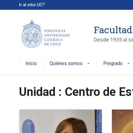
Ir al sitio UC
Facultad
Desde 1935 al ser
Inicio
Quiénes somos
Pregrado
arrow_drop_down
arrow_drop_down
Unidad : Centro de Est