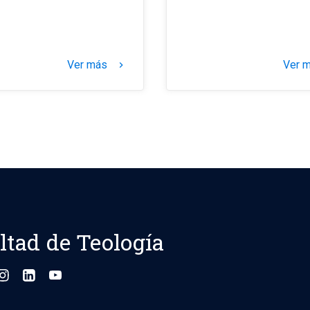
Ver más
Ver 
keyboard_arrow_right
ltad de Teología