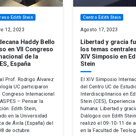
eso Edith Stein
Centro Edith Stein
re 12, 2023
Agosto 17, 2023
decana Haddy Bello
Libertad y gracia f
so en VII Congreso
los temas centrales
nacional de la
XIV Simposio en Ed
ES, España
Stein
al Prof. Rodrigo Álvarez
El XIV Simposio Internac
logía UC participaron
del Centro UC de Estudi
I Congreso Internacional
Interdisciplinarios en Ed
 IASPES – Pensar la
Stein (CES), Experiencia
ión: Edith Stein,
humana: Libertad y graci
ado en la Universidad
Diálogos con Edith Stein
ca de Ávila (España) del
realizó el 09-10-11 de 
08 de octubre.
en la Facultad de Teolog