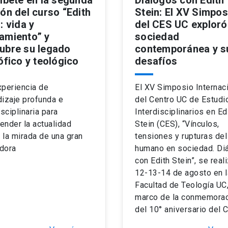
ón del curso “Edith
Stein: El XV Simpos
: vida y
del CES UC exploró
amiento” y
sociedad
ubre su legado
contemporánea y s
ófico y teológico
desafíos
xperiencia de
El XV Simposio Internac
izaje profunda e
del Centro UC de Estudi
isciplinaria para
Interdisciplinarios en Ed
nder la actualidad
Stein (CES), “Vínculos,
la mirada de una gran
tensiones y rupturas del
dora
humano en sociedad. Di
con Edith Stein”, se real
12-13-14 de agosto en l
Facultad de Teología UC,
marco de la conmemora
del 10° aniversario del 