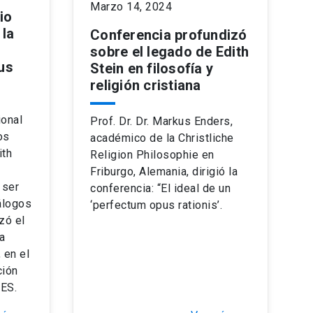
Marzo 14, 2024
io
 la
Conferencia profundizó
sobre el legado de Edith
us
Stein en filosofía y
religión cristiana
ional
Prof. Dr. Dr. Markus Enders,
os
académico de la Christliche
ith
Religion Philosophie en
Friburgo, Alemania, dirigió la
 ser
conferencia: “El ideal de un
álogos
‘perfectum opus rationis’.
izó el
a
 en el
ción
CES.