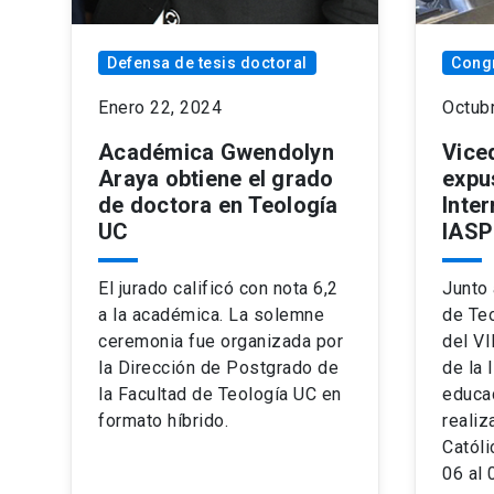
Defensa de tesis doctoral
Congr
Enero 22, 2024
Octub
Académica Gwendolyn
Vice
Araya obtiene el grado
expu
de doctora en Teología
Inter
UC
IASP
El jurado calificó con nota 6,2
Junto 
a la académica. La solemne
de Teo
ceremonia fue organizada por
del VI
la Dirección de Postgrado de
de la
la Facultad de Teología UC en
educac
formato híbrido.
realiz
Católi
06 al 