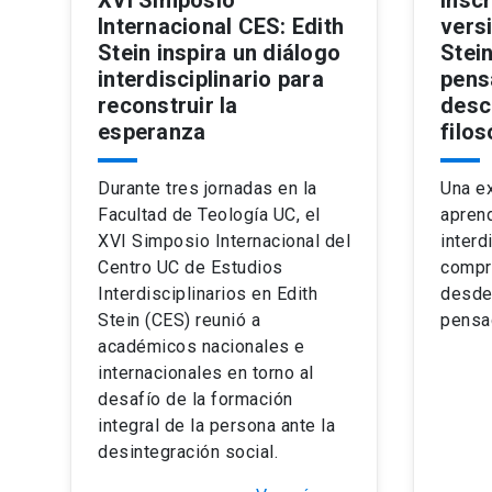
Internacional CES: Edith
versi
Stein inspira un diálogo
Stein
interdisciplinario para
pens
reconstruir la
desc
esperanza
filos
Durante tres jornadas en la
Una e
Facultad de Teología UC, el
aprend
XVI Simposio Internacional del
interd
Centro UC de Estudios
compre
Interdisciplinarios en Edith
desde 
Stein (CES) reunió a
pensa
académicos nacionales e
internacionales en torno al
desafío de la formación
integral de la persona ante la
desintegración social.