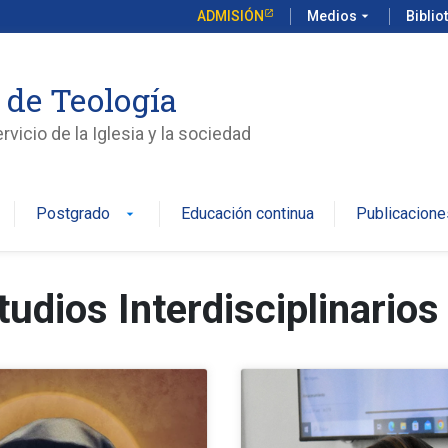
ADMISIÓN
Medios
arrow_drop_down
Biblio
 de Teología
vicio de la Iglesia y la sociedad
Postgrado
Educación continua
Publicacione
arrow_drop_down
udios Interdisciplinarios