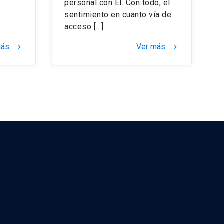
personal con Él. Con todo, el
sentimiento en cuanto vía de
acceso […]
más
Ver más
keyboard_arrow_right
keyboard_arrow_right