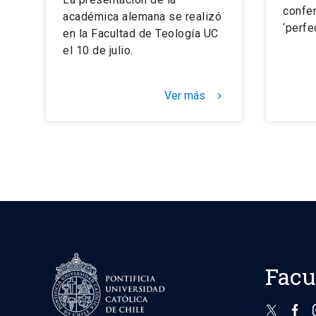
confer
académica alemana se realizó
‘perfe
en la Facultad de Teología UC
el 10 de julio.
Ver más
keyboard_arrow_right
Facu