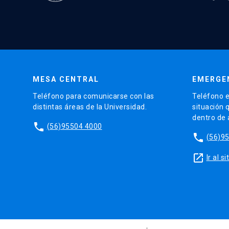
MESA CENTRAL
EMERGE
Teléfono para comunicarse con las
Teléfono e
distintas áreas de la Universidad.
situación 
dentro de
phone
(56)95504 4000
phone
(56)9
launch
Ir al 