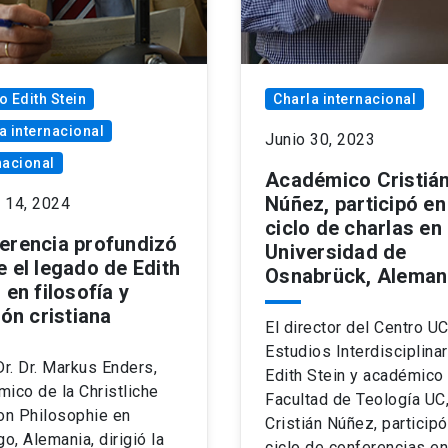
o Edith Stein
Charla internacional
a internacional
Junio 30, 2023
nacional
Académico Cristiá
Núñez, participó en
 14, 2024
ciclo de charlas en 
erencia profundizó
Universidad de
e el legado de Edith
Osnabrück, Aleman
 en filosofía y
ión cristiana
El director del Centro U
Estudios Interdisciplina
Dr. Dr. Markus Enders,
Edith Stein y académico 
ico de la Christliche
Facultad de Teología UC
on Philosophie en
Cristián Núñez, participó
go, Alemania, dirigió la
ciclo de conferencias en