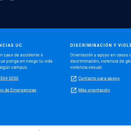
NCIAS UC
DISCRIMINACIÓN Y VIOL
n caso de accidente o
Orientación y apoyo en casos 
que ponga en riesgo tu vida
discriminación, violencia de g
 algún campus.
violencia sexual.
launch
5504 5000
Contacto para apoyo
launch
sitio de Emergencias
Más orientación