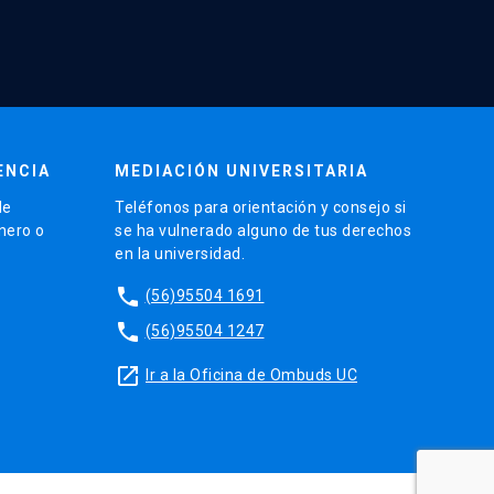
ENCIA
MEDIACIÓN UNIVERSITARIA
de
Teléfonos para orientación y consejo si
énero o
se ha vulnerado alguno de tus derechos
en la universidad.
phone
(56)95504 1691
phone
(56)95504 1247
launch
Ir a la Oficina de Ombuds UC