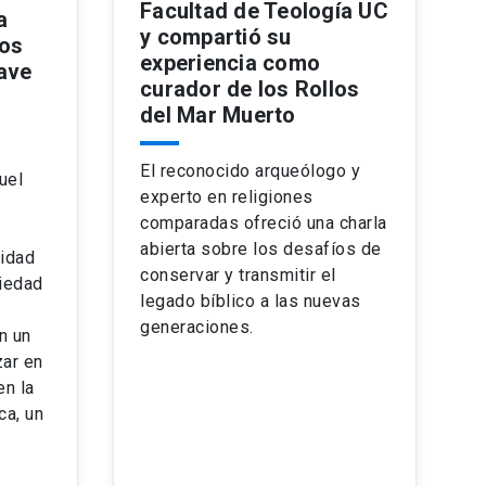
Facultad de Teología UC
a
y compartió su
tos
experiencia como
lave
curador de los Rollos
del Mar Muerto
El reconocido arqueólogo y
uel
experto en religiones
comparadas ofreció una charla
abierta sobre los desafíos de
sidad
conservar y transmitir el
ciedad
legado bíblico a las nuevas
generaciones.
n un
zar en
en la
ca, un