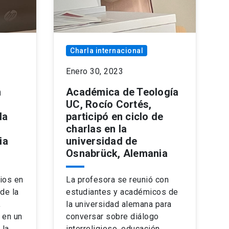
Charla internacional
Enero 30, 2023
n
Académica de Teología
UC, Rocío Cortés,
la
participó en ciclo de
charlas en la
ia
universidad de
Osnabrück, Alemania
C
rios en
La profesora se reunió con
de la
estudiantes y académicos de
,
la universidad alemana para
 en un
conversar sobre diálogo
 la
interreligioso, educación