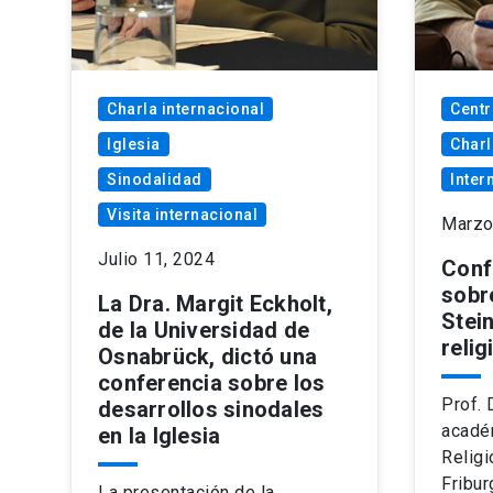
Charla internacional
Centr
Iglesia
Charl
Sinodalidad
Inter
Visita internacional
Marzo
Julio 11, 2024
Conf
sobr
La Dra. Margit Eckholt,
Stein
de la Universidad de
relig
Osnabrück, dictó una
conferencia sobre los
Prof. 
desarrollos sinodales
académ
en la Iglesia
Religi
Fribur
La presentación de la