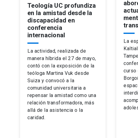
abor
Teología UC profundiza
actua
en la amistad desde la
ment
discapacidad en
tran
conferencia
internacional
La esp
Kaltia
La actividad, realizada de
Tamper
manera híbrida el 27 de mayo,
confer
contó con la exposición de la
curso 
teóloga Martina Vuk desde
Borgoñ
Suiza y convocó a la
espac
comunidad universitaria a
interd
repensar la amistad como una
acomp
relación transformadora, más
adoles
allá de la asistencia o la
caridad.