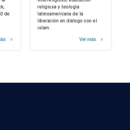
k,
religiosa y teología
30 de
latinoamericana de la
liberación en diálogo con el
islam.
más
Ver más
keyboard_arrow_right
keyboard_arrow_right