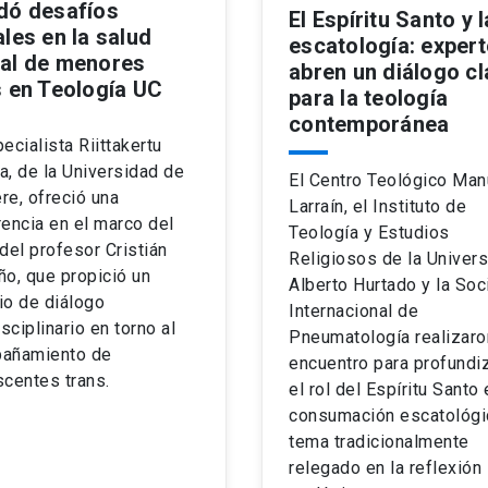
dó desafíos
El Espíritu Santo y l
les en la salud
escatología: exper
al de menores
abren un diálogo c
s en Teología UC
para la teología
contemporánea
ecialista Riittakertu
la, de la Universidad de
El Centro Teológico Man
e, ofreció una
Larraín, el Instituto de
encia en el marco del
Teología y Estudios
del profesor Cristián
Religiosos de la Univer
o, que propició un
Alberto Hurtado y la So
io de diálogo
Internacional de
isciplinario en torno al
Pneumatología realizaro
añamiento de
encuentro para profundi
centes trans.
el rol del Espíritu Santo 
consumación escatológi
tema tradicionalmente
relegado en la reflexión