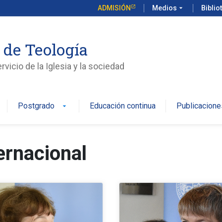
ADMISIÓN
Medios
arrow_drop_down
Biblio
 de Teología
vicio de la Iglesia y la sociedad
Postgrado
Educación continua
Publicacione
arrow_drop_down
ternacional