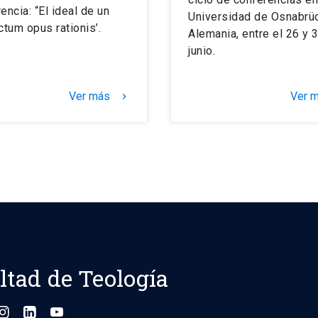
encia: “El ideal de un
Universidad de Osnabrüc
ctum opus rationis’.
Alemania, entre el 26 y 
junio.
Ver más
Ver 
keyboard_arrow_right
ltad de Teología