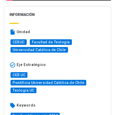
INFORMACIÓN
insert_drive_file
Unidad
CERUC
Facultad de Teología
Universidad Católica de Chile
check_circle_outline
Eje Estratégico
CER UC
Pontificia Universidad Católica de Chile
Teología UC
local_offer
Keywords