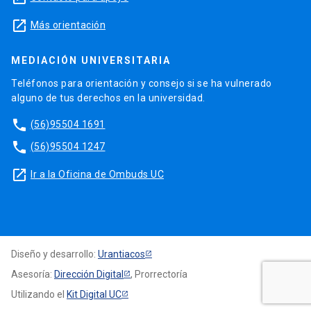
launch
Más orientación
MEDIACIÓN UNIVERSITARIA
Teléfonos para orientación y consejo si se ha vulnerado
alguno de tus derechos en la universidad.
phone
(56)95504 1691
phone
(56)95504 1247
launch
Ir a la Oficina de Ombuds UC
Diseño y desarrollo:
Urantiacos
Asesoría:
Dirección Digital
, Prorrectoría
Utilizando el
Kit Digital UC