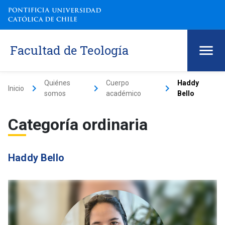
Facultad de Teología
Quiénes
Cuerpo
Haddy
keyboard_arrow_right
keyboard_arrow_right
keyboard_arrow_right
Inicio
somos
académico
Bello
Categoría ordinaria
Haddy Bello