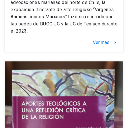
advocaciones marianas del norte de Chile, la
exposición itinerante de arte religioso “Vírgenes
Andinas, íconos Marianos” hizo su recorrido por
las sedes de DUOC UC y la UC de Temuco durante
el 2023.
Ver más
keyboard_arrow_right