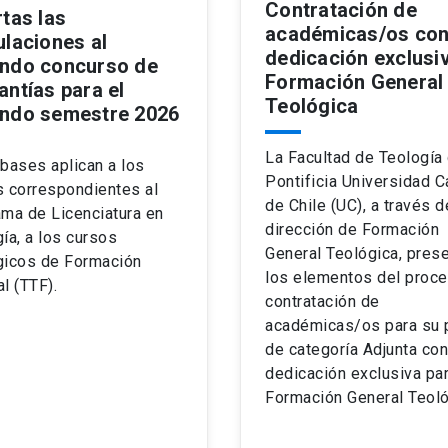
Contratación de
rtas las
académicas/os co
ulaciones al
dedicación exclusi
ndo concurso de
Formación General
antías para el
Teológica
ndo semestre 2026
La Facultad de Teología 
bases aplican a los
Pontificia Universidad C
s correspondientes al
de Chile (UC), a través d
ma de Licenciatura en
dirección de Formación
ía, a los cursos
General Teológica, pres
gicos de Formación
los elementos del proc
l (TTF).
contratación de
académicas/os para su p
de categoría Adjunta con
dedicación exclusiva pa
Formación General Teoló