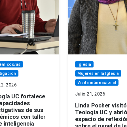
émicos/as
Iglesia
tigación
Mujeres en la Iglesia
Visita internacional
22, 2026
Julio 21, 2026
ogía UC fortalece
capacidades
Linda Pocher visitó
stigativas de sus
Teología UC y abrió
émicos con taller
espacio de reflexió
 inteligencia
sobre el papel de l