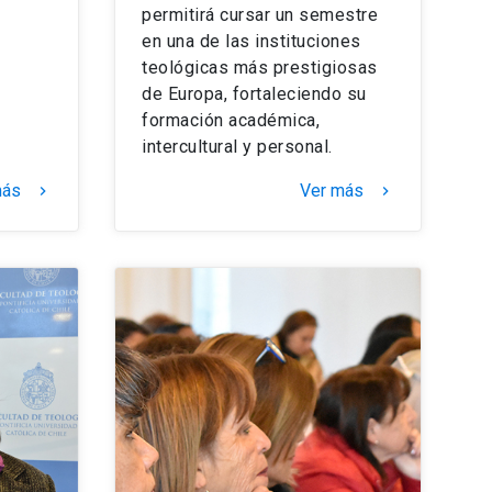
permitirá cursar un semestre
en una de las instituciones
teológicas más prestigiosas
de Europa, fortaleciendo su
formación académica,
intercultural y personal.
más
Ver más
keyboard_arrow_right
keyboard_arrow_right