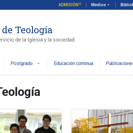
ADMISIÓN
Medios
arrow_drop_down
Biblio
 de Teología
vicio de la Iglesia y la sociedad
Postgrado
Educación continua
Publicacione
arrow_drop_down
Teología