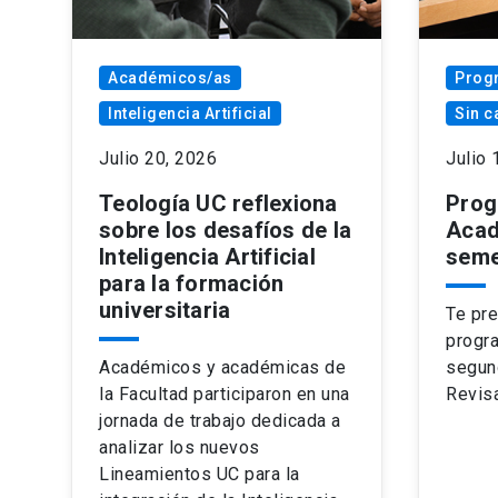
Académicos/as
Prog
Inteligencia Artificial
Sin c
Julio 20, 2026
Julio 
Teología UC reflexiona
Prog
sobre los desafíos de la
Acad
Inteligencia Artificial
seme
para la formación
universitaria
Te pr
progr
Académicos y académicas de
segun
la Facultad participaron en una
Revisa
jornada de trabajo dedicada a
analizar los nuevos
Lineamientos UC para la