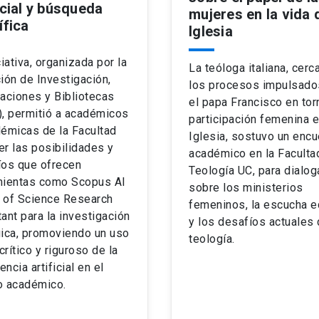
icial y búsqueda
mujeres en la vida 
ífica
Iglesia
ciativa, organizada por la
La teóloga italiana, cerc
ión de Investigación,
los procesos impulsado
aciones y Bibliotecas
el papa Francisco en tor
), permitió a académicos
participación femenina e
émicas de la Facultad
Iglesia, sostuvo un encu
r las posibilidades y
académico en la Faculta
íos que ofrecen
Teología UC, para dialog
mientas como Scopus AI
sobre los ministerios
 of Science Research
femeninos, la escucha e
ant para la investigación
y los desafíos actuales 
gica, promoviendo un uso
teología.
 crítico y riguroso de la
encia artificial en el
o académico.