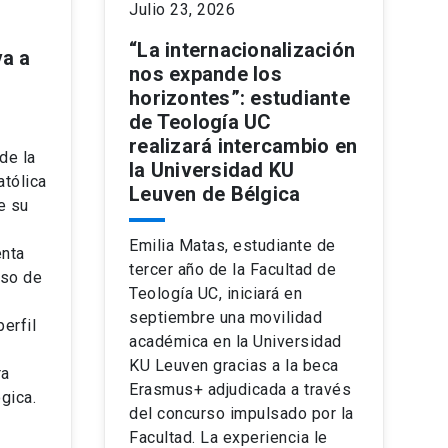
Julio 23, 2026
n
“La internacionalización
va a
nos expande los
horizontes”: estudiante
de Teología UC
realizará intercambio en
de la
la Universidad KU
atólica
Leuven de Bélgica
e su
Emilia Matas, estudiante de
enta
tercer año de la Facultad de
eso de
Teología UC, iniciará en
septiembre una movilidad
erfil
académica en la Universidad
KU Leuven gracias a la beca
ra
Erasmus+ adjudicada a través
gica.
del concurso impulsado por la
Facultad. La experiencia le