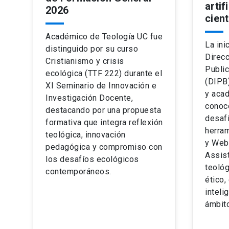
artif
2026
cient
Académico de Teología UC fue
La ini
distinguido por su curso
Direcc
Cristianismo y crisis
Public
ecológica (TTF 222) durante el
(DIPB
XI Seminario de Innovación e
y acad
Investigación Docente,
conoce
destacando por una propuesta
desaf
formativa que integra reflexión
herra
teológica, innovación
y Web
pedagógica y compromiso con
Assist
los desafíos ecológicos
teoló
contemporáneos.
ético,
intelig
ámbit