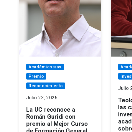
Académicos/as
Acad
Premio
Inves
Reconocimiento
Julio 
Julio 23, 2026
Teol
las 
La UC reconoce a
inve
Román Guridi con
acad
premio al Mejor Curso
sobre
de Formación General