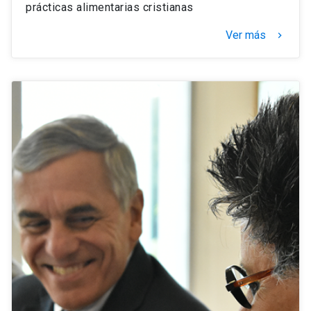
prácticas alimentarias cristianas
Ver más
keyboard_arrow_right