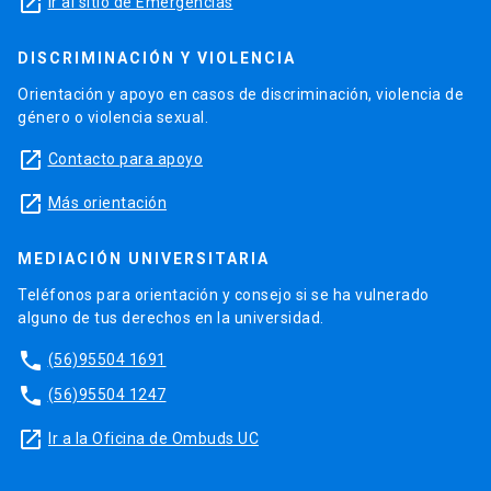
launch
Ir al sitio de Emergencias
DISCRIMINACIÓN Y VIOLENCIA
Orientación y apoyo en casos de discriminación, violencia de
género o violencia sexual.
launch
Contacto para apoyo
launch
Más orientación
MEDIACIÓN UNIVERSITARIA
Teléfonos para orientación y consejo si se ha vulnerado
alguno de tus derechos en la universidad.
phone
(56)95504 1691
phone
(56)95504 1247
launch
Ir a la Oficina de Ombuds UC