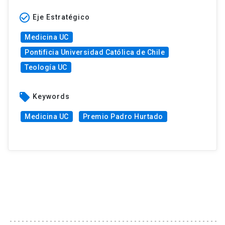
check_circle_outline
Eje Estratégico
Medicina UC
Pontificia Universidad Católica de Chile
Teología UC
local_offer
Keywords
Medicina UC
Premio Padro Hurtado