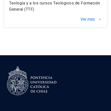
Teología y a los cursos Teológicos de Formación
General (TTF).
Ver más
keyboard_arrow_right