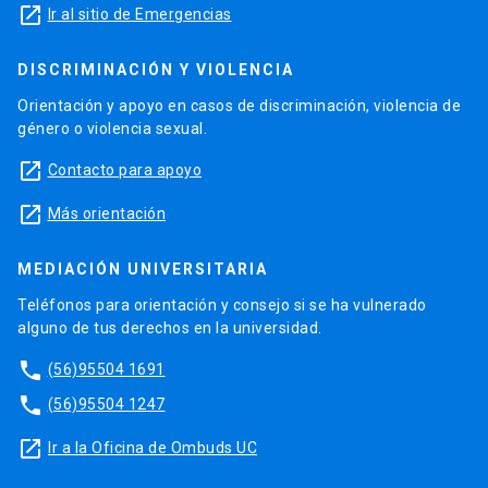
launch
Ir al sitio de Emergencias
DISCRIMINACIÓN Y VIOLENCIA
Orientación y apoyo en casos de discriminación, violencia de
género o violencia sexual.
launch
Contacto para apoyo
launch
Más orientación
MEDIACIÓN UNIVERSITARIA
Teléfonos para orientación y consejo si se ha vulnerado
alguno de tus derechos en la universidad.
phone
(56)95504 1691
phone
(56)95504 1247
launch
Ir a la Oficina de Ombuds UC