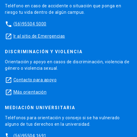
Teléfono en caso de accidente o situación que ponga en
riesgo tu vida dentro de algún campus.
phone
(56)95504 5000
launch
Ir al sitio de Emergencias
DISCRIMINACIÓN Y VIOLENCIA
Orientación y apoyo en casos de discriminación, violencia de
género o violencia sexual.
launch
Contacto para apoyo
launch
Más orientación
MEDIACIÓN UNIVERSITARIA
Teléfonos para orientación y consejo si se ha vulnerado
alguno de tus derechos en la universidad.
phone
(56)95504 1691