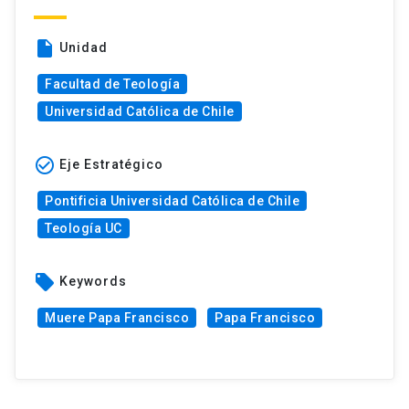
insert_drive_file
Unidad
Facultad de Teología
Universidad Católica de Chile
check_circle_outline
Eje Estratégico
Pontificia Universidad Católica de Chile
Teología UC
local_offer
Keywords
Muere Papa Francisco
Papa Francisco