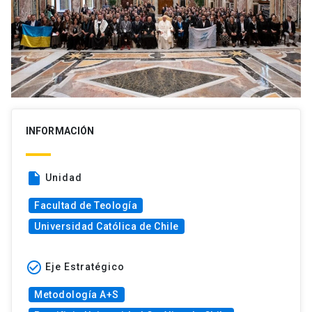
INFORMACIÓN
insert_drive_file
Unidad
Facultad de Teología
Universidad Católica de Chile
check_circle_outline
Eje Estratégico
Metodología A+S