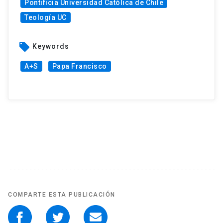
Pontificia Universidad Católica de Chile
Teología UC
local_offer
Keywords
A+S
Papa Francisco
COMPARTE ESTA PUBLICACIÓN