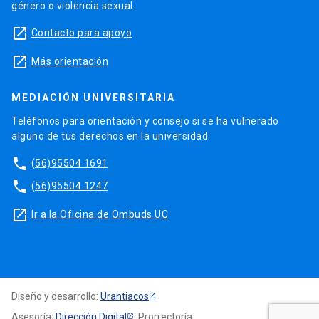
género o violencia sexual.
launch
Contacto para apoyo
launch
Más orientación
MEDIACIÓN UNIVERSITARIA
Teléfonos para orientación y consejo si se ha vulnerado
alguno de tus derechos en la universidad.
phone
(56)95504 1691
phone
(56)95504 1247
launch
Ir a la Oficina de Ombuds UC
Diseño y desarrollo:
Urantiacos
Asesoría:
Dirección Digital
, Prorrectoría