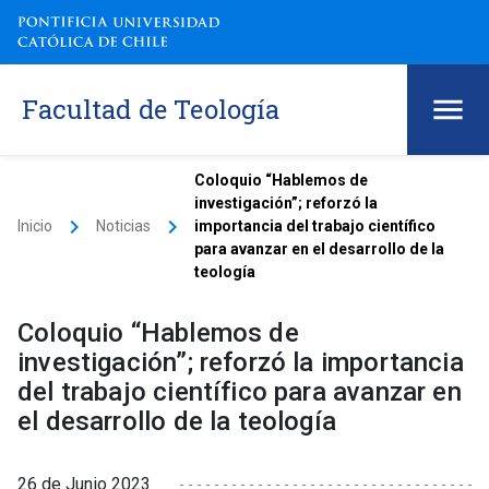
Facultad de Teología
Coloquio “Hablemos de
investigación”; reforzó la
keyboard_arrow_right
keyboard_arrow_right
Inicio
Noticias
importancia del trabajo científico
para avanzar en el desarrollo de la
teología
Coloquio “Hablemos de
investigación”; reforzó la importancia
del trabajo científico para avanzar en
el desarrollo de la teología
26 de Junio 2023