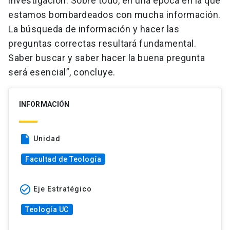
investigación. Sobre todo, en una época en la que
estamos bombardeados con mucha información.
La búsqueda de información y hacer las
preguntas correctas resultará fundamental.
Saber buscar y saber hacer la buena pregunta
será esencial”, concluye.
INFORMACIÓN
insert_drive_file
Unidad
Facultad de Teología
check_circle_outline
Eje Estratégico
Teología UC