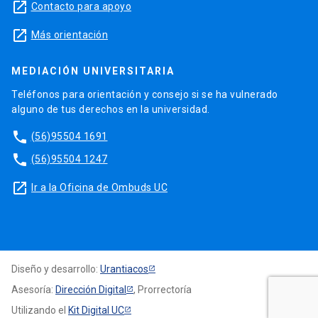
launch
Contacto para apoyo
launch
Más orientación
MEDIACIÓN UNIVERSITARIA
Teléfonos para orientación y consejo si se ha vulnerado
alguno de tus derechos en la universidad.
phone
(56)95504 1691
phone
(56)95504 1247
launch
Ir a la Oficina de Ombuds UC
Diseño y desarrollo:
Urantiacos
Asesoría:
Dirección Digital
, Prorrectoría
Utilizando el
Kit Digital UC