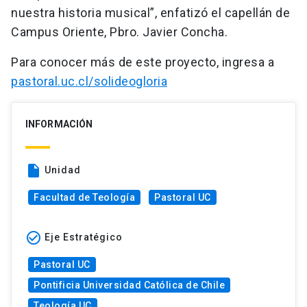
nuestra historia musical”, enfatizó el capellán de
Campus Oriente, Pbro. Javier Concha.
Para conocer más de este proyecto, ingresa a
pastoral.uc.cl/solideogloria
INFORMACIÓN
insert_drive_file
Unidad
Facultad de Teología
Pastoral UC
check_circle_outline
Eje Estratégico
Pastoral UC
Pontificia Universidad Católica de Chile
Teología UC