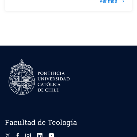
Ver más
keyboard_arrow_right
Facultad de Teología