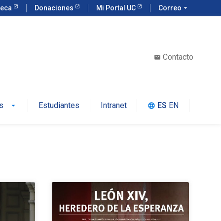
teca
Donaciones
Mi Portal UC
Correo
arrow_drop_down
Contacto
email
s
Estudiantes
Intranet
ES
EN
language
arrow_drop_down