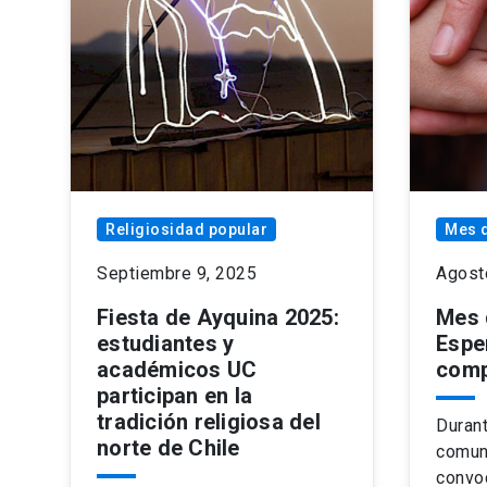
Religiosidad popular
Mes d
Septiembre 9, 2025
Agost
Fiesta de Ayquina 2025:
Mes 
estudiantes y
Espe
académicos UC
comp
participan en la
tradición religiosa del
Durant
norte de Chile
comuni
convoc