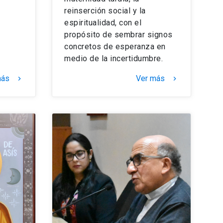
reinserción social y la
espiritualidad, con el
propósito de sembrar signos
concretos de esperanza en
medio de la incertidumbre.
más
Ver más
keyboard_arrow_right
keyboard_arrow_right