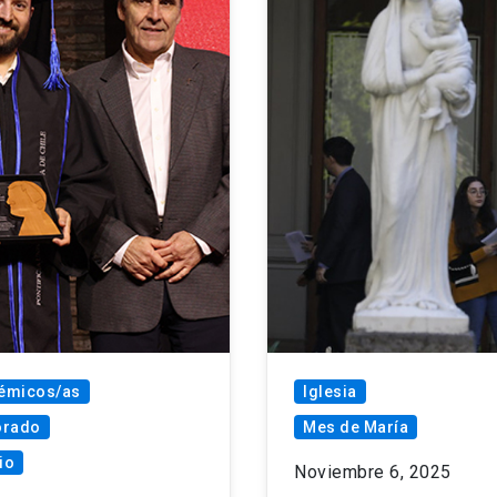
émicos/as
Iglesia
orado
Mes de María
io
Noviembre 6, 2025