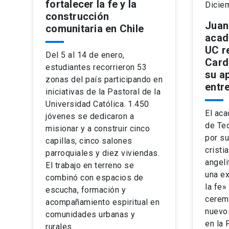
fortalecer la fe y la
Dicie
construcción
Juan
comunitaria en Chile
acad
UC r
Del 5 al 14 de enero,
Card
estudiantes recorrieron 53
su ap
zonas del país participando en
entre
iniciativas de la Pastoral de la
Universidad Católica. 1.450
El aca
jóvenes se dedicaron a
de Teo
misionar y a construir cinco
por s
capillas, cinco salones
cristi
parroquiales y diez viviendas.
angeli
El trabajo en terreno se
una ex
combinó con espacios de
la fe»
escucha, formación y
cerem
acompañamiento espiritual en
nuevo
comunidades urbanas y
en la 
rurales.