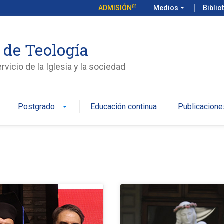
ADMISIÓN
Medios
arrow_drop_down
Biblio
 de Teología
vicio de la Iglesia y la sociedad
Postgrado
Educación continua
Publicacione
arrow_drop_down