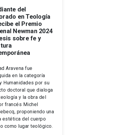
diante del
orado en Teología
ecibe el Premio
enal Newman 2024
esis sobre fe y
atura
emporánea
ad Aravena fue
guida en la categoría
 y Humanidades por su
to doctoral que dialoga
teología y la obra del
or francés Michel
lebecq, proponiendo una
 estética del cuerpo
o como lugar teológico.