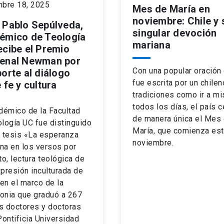
mbre 18, 2025
Mes de María en
noviembre: Chile y 
 Pablo Sepúlveda,
singular devoción
émico de Teología
mariana
ecibe el Premio
enal Newman por
Con una popular oración
orte al diálogo
fue escrita por un chilen
 fe y cultura
tradiciones como ir a mi
todos los días, el país c
démico de la Facultad
de manera única el Mes
logía UC fue distinguido
María, que comienza est
u tesis «La esperanza
noviembre.
ana en los versos por
to, lectura teológica de
presión inculturada de
 en el marco de la
onia que graduó a 267
s doctores y doctoras
Pontificia Universidad