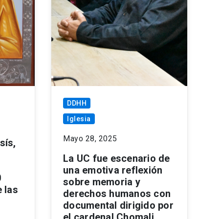
DDHH
Iglesia
Mayo 28, 2025
sís,
La UC fue escenario de
una emotiva reflexión
0
sobre memoria y
 las
derechos humanos con
documental dirigido por
el cardenal Chomali