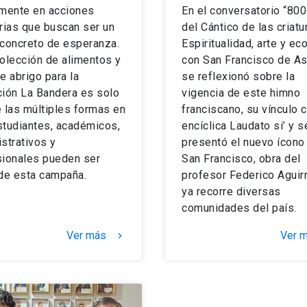
amente en acciones
En el conversatorio “80
rias que buscan ser un
del Cántico de las criat
 concreto de esperanza.
Espiritualidad, arte y ec
olección de alimentos y
con San Francisco de As
e abrigo para la
se reflexionó sobre la
ción La Bandera es solo
vigencia de este himno
 las múltiples formas en
franciscano, su vínculo c
studiantes, académicos,
encíclica Laudato si’ y s
strativos y
presentó el nuevo ícono
sionales pueden ser
San Francisco, obra del
 de esta campaña.
profesor Federico Aguir
ya recorre diversas
comunidades del país.
Ver más
Ver 
keyboard_arrow_right