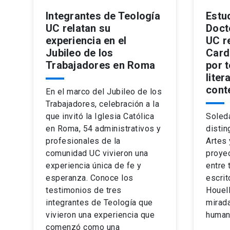
Integrantes de Teología
Estu
UC relatan su
Doct
experiencia en el
UC r
Jubileo de los
Card
Trabajadores en Roma
por t
liter
cont
En el marco del Jubileo de los
Trabajadores, celebración a la
que invitó la Iglesia Católica
Soled
en Roma, 54 administrativos y
distin
profesionales de la
Artes
comunidad UC vivieron una
proyec
experiencia única de fe y
entre 
esperanza. Conoce los
escrit
testimonios de tres
Houel
integrantes de Teología que
mirada
vivieron una experiencia que
human
comenzó como una