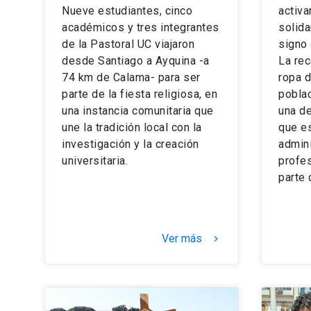
Nueve estudiantes, cinco
activ
académicos y tres integrantes
solida
de la Pastoral UC viajaron
signo
desde Santiago a Ayquina -a
La rec
74 km de Calama- para ser
ropa d
parte de la fiesta religiosa, en
pobla
una instancia comunitaria que
una de
une la tradición local con la
que e
investigación y la creación
admini
universitaria.
profe
parte
Ver más
keyboard_arrow_right