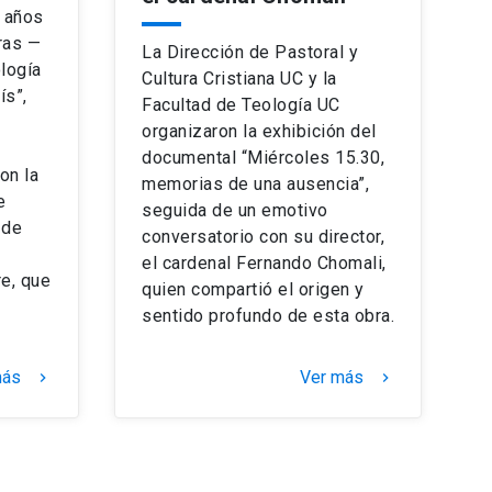
0 años
uras —
La Dirección de Pastoral y
ología
Cultura Cristiana UC y la
ís”,
Facultad de Teología UC
organizaron la exhibición del
documental “Miércoles 15.30,
on la
memorias de una ausencia”,
e
seguida de un emotivo
 de
conversatorio con su director,
el cardenal Fernando Chomali,
re, que
quien compartió el origen y
sentido profundo de esta obra.
más
Ver más
keyboard_arrow_right
keyboard_arrow_right