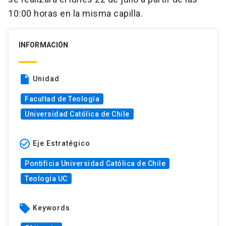
10:00 horas en la misma capilla.
INFORMACIÓN
insert_drive_file
Unidad
Facultad de Teología
Universidad Católica de Chile
check_circle_outline
Eje Estratégico
Pontificia Universidad Católica de Chile
Teología UC
local_offer
Keywords