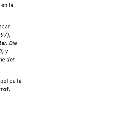
en la
tacan
97),
ar. Die
0) y
ie der
pel de la
rof.