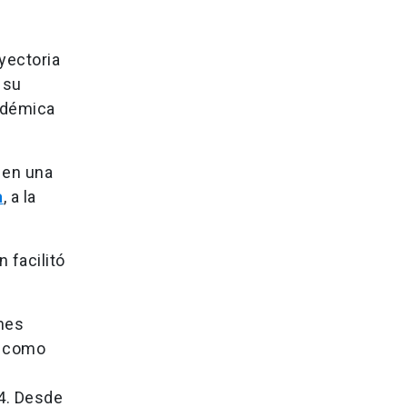
yectoria
 su
cadémica
 en una
a
, a la
n facilitó
nes
o como
4. Desde