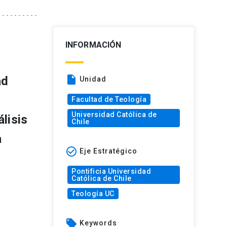
INFORMACIÓN
insert_drive_file
ad
Unidad
Facultad de Teología
Universidad Católica de
lisis
Chile
a
check_circle_outline
Eje Estratégico
Pontificia Universidad
Católica de Chile
Teología UC
local_offer
Keywords