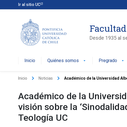
Ir al sitio UC
Facultad
Desde 1935 al ser
Inicio
Quiénes somos
Pregrado
arrow_drop_down
arrow_drop_down
keyboard_arrow_right
keyboard_arrow_right
Inicio
Noticias
Académico de la Universidad Albe
Académico de la Universi
visión sobre la ‘Sinodalida
Teología UC