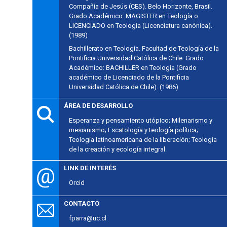
Compañía de Jesús (CES). Belo Horizonte, Brasil.
Grado Académico: MAGISTER en Teología o
LICENCIADO en Teología (Licenciatura canónica).
(1989)
Bachillerato en Teología. Facultad de Teología de la
Pontificia Universidad Católica de Chile. Grado
Académico: BACHILLER en Teología (Grado
académico de Licenciado de la Pontificia
Universidad Católica de Chile). (1986)
ÁREA DE DESARROLLO
Esperanza y pensamiento utópico; Milenarismo y
mesianismo; Escatología y teología política;
Teología latinoamericana de la liberación; Teología
de la creación y ecología integral.
LINK DE INTERÉS
Orcid
CONTACTO
fparra@uc.cl