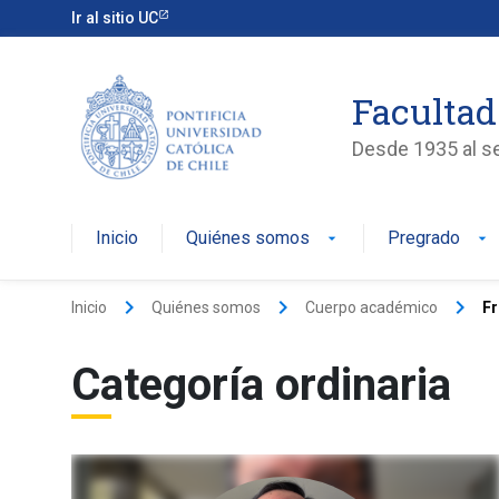
Ir al sitio UC
Facultad
Desde 1935 al ser
Inicio
Quiénes somos
Pregrado
arrow_drop_down
arrow_drop_down
keyboard_arrow_right
keyboard_arrow_right
keyboard_arrow_right
Inicio
Quiénes somos
Cuerpo académico
Fr
Categoría ordinaria