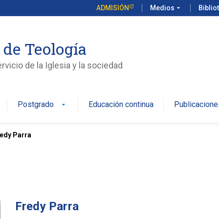
ADMISIÓN
Medios
arrow_drop_down
Biblio
 de Teología
vicio de la Iglesia y la sociedad
Postgrado
Educación continua
Publicacione
arrow_drop_down
edy Parra
Fredy Parra