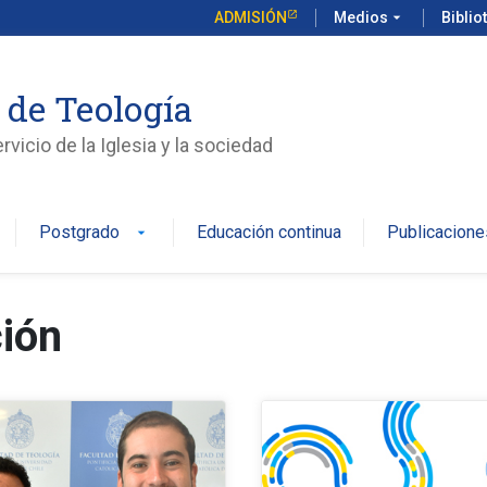
ADMISIÓN
Medios
arrow_drop_down
Biblio
 de Teología
vicio de la Iglesia y la sociedad
Postgrado
Educación continua
Publicacione
arrow_drop_down
ción