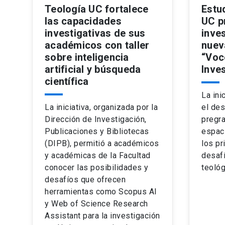
Teología UC fortalece
Estu
las capacidades
UC p
investigativas de sus
inve
académicos con taller
nuev
sobre inteligencia
“Voc
artificial y búsqueda
Inve
científica
La ini
La iniciativa, organizada por la
el des
Dirección de Investigación,
pregr
Publicaciones y Bibliotecas
espaci
(DIPB), permitió a académicos
los pr
y académicas de la Facultad
desafí
conocer las posibilidades y
teoló
desafíos que ofrecen
herramientas como Scopus AI
y Web of Science Research
Assistant para la investigación