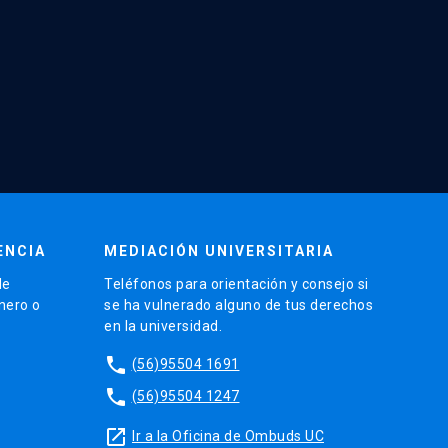
ENCIA
MEDIACIÓN UNIVERSITARIA
de
Teléfonos para orientación y consejo si
énero o
se ha vulnerado alguno de tus derechos
en la universidad.
phone
(56)95504 1691
phone
(56)95504 1247
launch
Ir a la Oficina de Ombuds UC