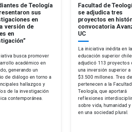
diantes de Teología
Facultad de Teolog
resentaron sus
se adjudica tres
stigaciones en
proyectos en histór
a versión de
convocatoria Avan
es en
UC
stigación”
La iniciativa inédita en l
ciativa busca promover
educación superior chil
arrollo académico en
adjudicó 113 proyectos 
ado, generando un
una inversión superior a
o de diálogo en torno a
$3.500 millones. Tres de
incipales hallazgos y
pertenecen a la Facultad
os de la investigación
Teología, que aportará
gica contemporánea.
reflexiones interdiscipli
sobre vida, humanidad y 
en una sociedad plural.