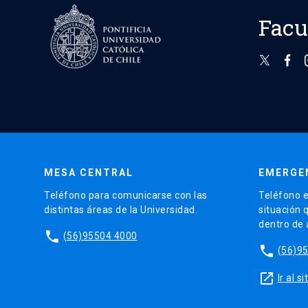
Facu
MESA CENTRAL
EMERGE
Teléfono para comunicarse con las
Teléfono e
distintas áreas de la Universidad.
situación 
dentro de
phone
(56)95504 4000
phone
(56)9
launch
Ir al 