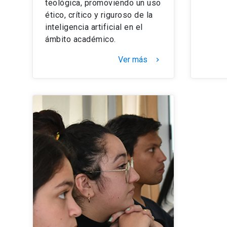
teológica, promoviendo un uso
ético, crítico y riguroso de la
inteligencia artificial en el
ámbito académico.
Ver más
keyboard_arrow_right