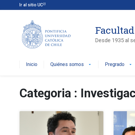
Ir al sitio UC
Facultad
Desde 1935 al ser
Inicio
Quiénes somos
Pregrado
arrow_drop_down
arrow_drop_down
Categoria : Investiga