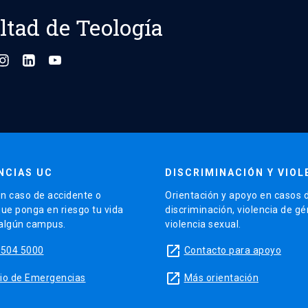
ltad de Teología
NCIAS UC
DISCRIMINACIÓN Y VIOL
n caso de accidente o
Orientación y apoyo en casos 
que ponga en riesgo tu vida
discriminación, violencia de g
 algún campus.
violencia sexual.
launch
5504 5000
Contacto para apoyo
launch
sitio de Emergencias
Más orientación