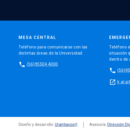
MESA CENTRAL
EMERGE
Teléfono para comunicarse con las
Teléfono e
distintas áreas de la Universidad.
situación 
dentro de
phone
(56)95504 4000
phone
(56)9
launch
Ir al 
Diseño y desarrollo:
Urantiacos
Asesoría:
Dirección Dig