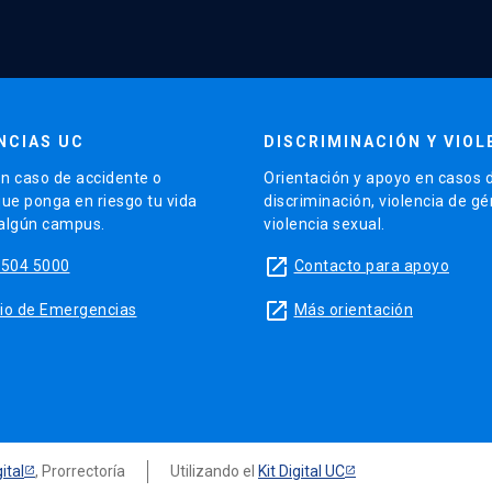
NCIAS UC
DISCRIMINACIÓN Y VIOL
n caso de accidente o
Orientación y apoyo en casos 
que ponga en riesgo tu vida
discriminación, violencia de g
 algún campus.
violencia sexual.
launch
5504 5000
Contacto para apoyo
launch
sitio de Emergencias
Más orientación
ital
, Prorrectoría
Utilizando el
Kit Digital UC