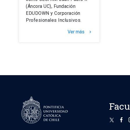
(Áncora UC), Fundación
EDUDOWN y Corporación
Profesionales Inclusivos.
Ver más
keyboard_arrow_right
Facu