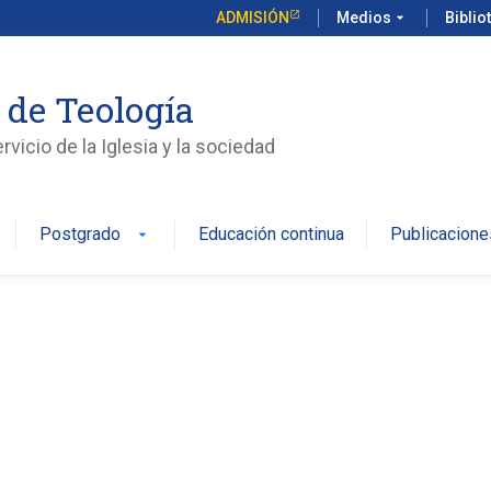
ADMISIÓN
Medios
arrow_drop_down
Biblio
 de Teología
vicio de la Iglesia y la sociedad
Postgrado
Educación continua
Publicacione
arrow_drop_down