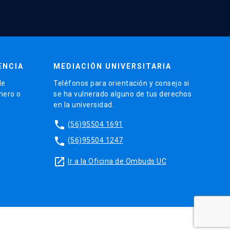
ENCIA
MEDIACIÓN UNIVERSITARIA
de
Teléfonos para orientación y consejo si
énero o
se ha vulnerado alguno de tus derechos
en la universidad.
phone
(56)95504 1691
phone
(56)95504 1247
launch
Ir a la Oficina de Ombuds UC