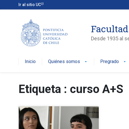
Ir al sitio UC
Facultad
Desde 1935 al ser
Inicio
Quiénes somos
Pregrado
arrow_drop_down
arrow_drop_down
Etiqueta : curso A+S