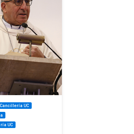
Cancillería UC
ia
ría UC