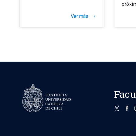
próxi
Ver más
keyboard_arrow_right
Facu