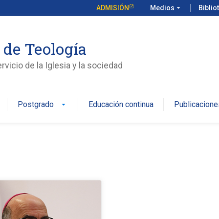
ADMISIÓN
Medios
arrow_drop_down
Biblio
 de Teología
vicio de la Iglesia y la sociedad
Postgrado
Educación continua
Publicacione
arrow_drop_down