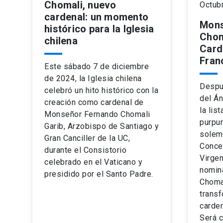
Chomali, nuevo
Octub
cardenal: un momento
Mons
histórico para la Iglesia
Chom
chilena
Card
Fran
Este sábado 7 de diciembre
de 2024, la Iglesia chilena
Despu
celebró un hito histórico con la
del Án
creación como cardenal de
la lis
Monseñor Fernando Chomali
purpur
Garib, Arzobispo de Santiago y
solem
Gran Canciller de la UC,
Conce
durante el Consistorio
Virgen
celebrado en el Vaticano y
nomin
presidido por el Santo Padre.
Chomal
trans
carden
Será 