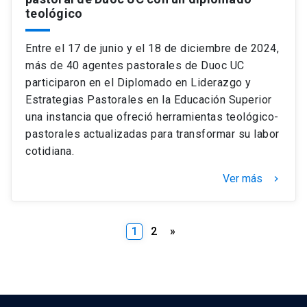
teológico
Entre el 17 de junio y el 18 de diciembre de 2024,
más de 40 agentes pastorales de Duoc UC
participaron en el Diplomado en Liderazgo y
Estrategias Pastorales en la Educación Superior
una instancia que ofreció herramientas teológico-
pastorales actualizadas para transformar su labor
cotidiana.
Ver más
keyboard_arrow_right
Paginación
1
2
»
de
entradas