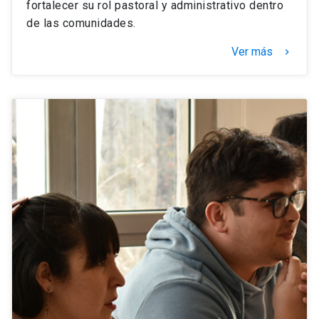
fortalecer su rol pastoral y administrativo dentro
de las comunidades.
Ver más
keyboard_arrow_right