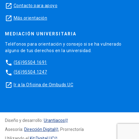
launch
Contacto para apoyo
launch
Más orientación
MEDIACIÓN UNIVERSITARIA
Teléfonos para orientación y consejo si se ha vulnerado
alguno de tus derechos en la universidad.
phone
(56)95504 1691
phone
(56)95504 1247
launch
Ir a la Oficina de Ombuds UC
Diseño y desarrollo:
Urantiacos
Asesoría:
Dirección Digital
, Prorrectoría
Utilizando el
Kit Digital UC