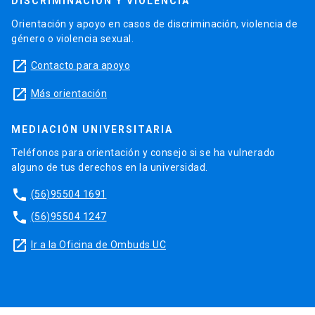
DISCRIMINACIÓN Y VIOLENCIA
Orientación y apoyo en casos de discriminación, violencia de
género o violencia sexual.
launch
Contacto para apoyo
launch
Más orientación
MEDIACIÓN UNIVERSITARIA
Teléfonos para orientación y consejo si se ha vulnerado
alguno de tus derechos en la universidad.
phone
(56)95504 1691
phone
(56)95504 1247
launch
Ir a la Oficina de Ombuds UC