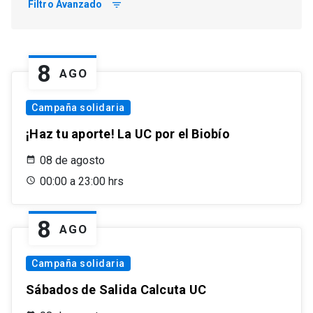
Filtro Avanzado
filter_list
8
AGO
Campaña solidaria
¡Haz tu aporte! La UC por el Biobío
08 de agosto
00:00 a 23:00 hrs
8
AGO
Campaña solidaria
Sábados de Salida Calcuta UC