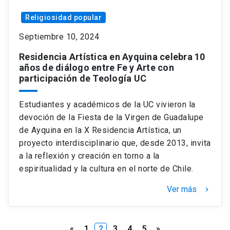
Religiosidad popular
Septiembre 10, 2024
Residencia Artística en Ayquina celebra 10
años de diálogo entre Fe y Arte con
participación de Teología UC
Estudiantes y académicos de la UC vivieron la
devoción de la Fiesta de la Virgen de Guadalupe
de Ayquina en la X Residencia Artística, un
proyecto interdisciplinario que, desde 2013, invita
a la reflexión y creación en torno a la
espiritualidad y la cultura en el norte de Chile.
Ver más
keyboard_arrow_right
Paginación
«
1
2
3
4
5
»