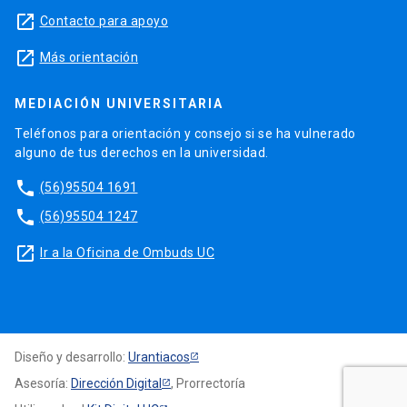
launch
Contacto para apoyo
launch
Más orientación
MEDIACIÓN UNIVERSITARIA
Teléfonos para orientación y consejo si se ha vulnerado
alguno de tus derechos en la universidad.
phone
(56)95504 1691
phone
(56)95504 1247
launch
Ir a la Oficina de Ombuds UC
Diseño y desarrollo:
Urantiacos
Asesoría:
Dirección Digital
, Prorrectoría