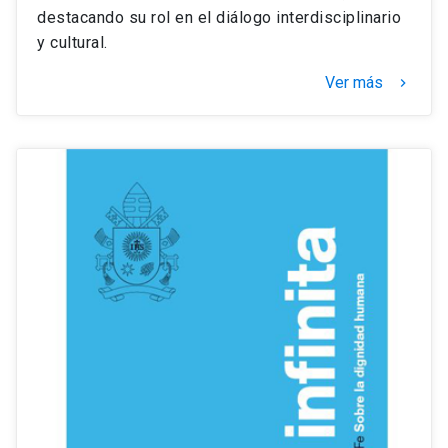
destacando su rol en el diálogo interdisciplinario
y cultural.
Ver más
keyboard_arrow_right