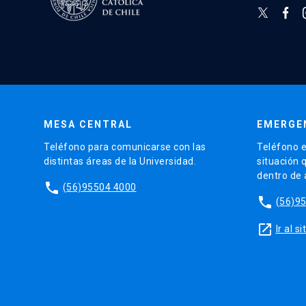
MESA CENTRAL
EMERGE
Teléfono para comunicarse con las
Teléfono e
distintas áreas de la Universidad.
situación 
dentro de
phone
(56)95504 4000
phone
(56)9
launch
Ir al 