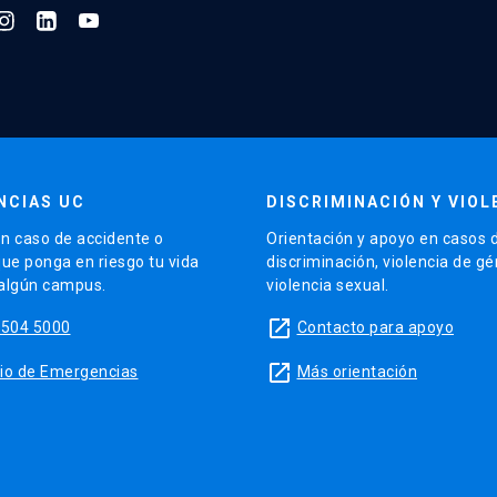
NCIAS UC
DISCRIMINACIÓN Y VIOL
n caso de accidente o
Orientación y apoyo en casos 
que ponga en riesgo tu vida
discriminación, violencia de g
 algún campus.
violencia sexual.
launch
5504 5000
Contacto para apoyo
launch
sitio de Emergencias
Más orientación