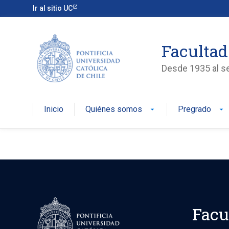
Ir al sitio UC
Facultad
Desde 1935 al ser
Inicio
Quiénes somos
Pregrado
arrow_drop_down
arrow_drop_down
Facu