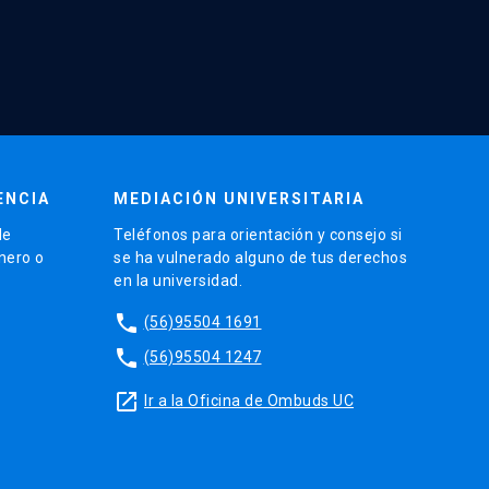
ENCIA
MEDIACIÓN UNIVERSITARIA
de
Teléfonos para orientación y consejo si
énero o
se ha vulnerado alguno de tus derechos
en la universidad.
phone
(56)95504 1691
phone
(56)95504 1247
launch
Ir a la Oficina de Ombuds UC