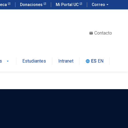
teca
Donaciones
Mi Portal UC
Correo
arrow_drop_down
Contacto
email
s
Estudiantes
Intranet
ES
EN
language
arrow_drop_down